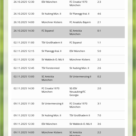
26.10.2025 12:30
ESV München
FC Croatia 1970
2:3
München
26.10.2025 12:30
SV Aubing Mün. II
SV Planegg-Krai. II
4:6
26.10.2025 14:00
Münchner Kickers
FC Anadolu Bayern
2:1
26.10.2025 14:30
FC Espanol
SC Amicitia
0:1
München
02.11.2025 11:00
TSV Großhadern II
FC Espanol
1:1
02.11.2025 12:15
SV Planegg-Krai. II
ESV München
5:0
02.11.2025 12:30
SV Waldeck-O. Mü II
Münchner Kickers
2:2
02.11.2025 12:45
TSV Forstenried
SV Aubing Mün. II
2:6
02.11.2025 13:00
SC Amicitia
SV Untermenzing II
0:2
München
02.11.2025 14:30
FC Croatia 1970
SG ESV
2:0
München
Neuaubing/FC
Georgia
09.11.2025 11:30
SV Untermenzing II
FC Croatia 1970
3:1
München
09.11.2025 12:30
SV Aubing Mün. II
TSV Großhadern II
7:0
09.11.2025 12:30
ESV München
SV Waldeck-O. Mü II
3:6
09.11.2025 14:00
Münchner Kickers
SC Amicitia
2:2
München