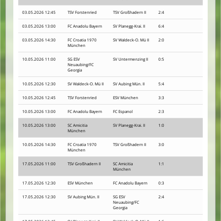
03.05.2026 12:45
TSV Forstenried
TSV Großhadern II
2:4
03.05.2026 13:00
FC Anadolu Bayern
SV Planegg-Krai. II
6:4
03.05.2026 14:30
FC Croatia 1970
SV Waldeck-O. Mü II
2:0
München
10.05.2026 11:00
SG ESV
SV Untermenzing II
0:5
Neuaubing/FC
Georgia
10.05.2026 12:30
SV Waldeck-O. Mü II
SV Aubing Mün. II
5:4
10.05.2026 12:45
TSV Forstenried
ESV München
3:3
10.05.2026 13:00
FC Anadolu Bayern
FC Espanol
2:3
10.05.2026 13:00
SC Amicitia
SV Planegg-Krai. II
1:0
München
10.05.2026 14:30
FC Croatia 1970
TSV Großhadern II
3:0
München
17.05.2026 11:00
TSV Großhadern II
SC Amicitia
1:1
München
17.05.2026 12:30
ESV München
FC Anadolu Bayern
0:3
17.05.2026 12:30
SV Aubing Mün. II
SG ESV
2:4
Neuaubing/FC
Georgia