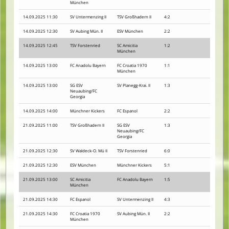
München
14.09.2025 11:30
SV Untermenzing II
TSV Großhadern II
4:2
14.09.2025 12:30
SV Aubing Mün. II
ESV München
2:2
14.09.2025 12:45
TSV Forstenried
SC Amicitia
1:2
München
14.09.2025 13:00
FC Anadolu Bayern
FC Croatia 1970
1:1
München
14.09.2025 13:00
SG ESV
SV Planegg-Krai. II
1:3
Neuaubing/FC
Georgia
14.09.2025 14:00
Münchner Kickers
FC Espanol
2:2
21.09.2025 11:00
TSV Großhadern II
SG ESV
1:3
Neuaubing/FC
Georgia
21.09.2025 12:30
SV Waldeck-O. Mü II
TSV Forstenried
6:0
21.09.2025 12:30
ESV München
Münchner Kickers
5:1
21.09.2025 13:00
SC Amicitia
FC Anadolu Bayern
1:5
München
21.09.2025 14:30
FC Espanol
SV Untermenzing II
4:3
21.09.2025 14:30
FC Croatia 1970
SV Aubing Mün. II
2:2
München