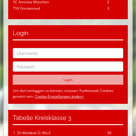
SC Amicitia München
2
TSV Forstenried
3
Login
Um dich einloggen zu können, müssen 'Funktionale Cookies'
gesetzt sein.
Cookie-Einstellungen ändern
Tabelle Kreisklasse 3
1. SV Waldeck-O. Mü II
59