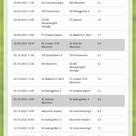
28.09.2025 11:30
SV Untermenzing II
ESV München
2:1
28.09.2025 12:45
TSV Forstenried
SV Planegg-Krai. II
2:1
28.09.2025 13:00
SG ESV
FC Espanol
1:0
Neuaubing/FC
Georgia
28.09.2025 13:00
FC Anadolu Bayern
SV Waldeck-O. Mü II
1:5
28.09.2025 14:30
FC Croatia 1970
SC Amicitia
2:0
München
München
05.10.2025 11:00
TSV Großhadern II
TSV Forstenried
5:1
05.10.2025 12:30
ESV München
SG ESV
3:2
Neuaubing/FC
Georgia
05.10.2025 12:30
SV Waldeck-O. Mü II
FC Croatia 1970
1:0
München
05.10.2025 12:45
SV Planegg-Krai. II
FC Anadolu Bayern
3:1
05.10.2025 13:00
SC Amicitia
SV Aubing Mün. II
3:2
München
05.10.2025 14:00
Münchner Kickers
SV Untermenzing II
0:2
09.10.2025 20:00
SV Aubing Mün. II
Münchner Kickers
5:3
12.10.2025 12:30
SV Aubing Mün. II
SV Untermenzing II
1:1