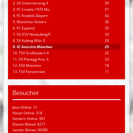
2. SV Untermenzing II
59
3. FC Croatia 1970 Mü.
51
4. FC Anadolu Bayern
42
5. Münchner Kickers
36
6. FC Espanol
35
7. SG ESV Neuaubing/F.
33
8. SV Aubing Mün. II
29
9. SC Amicitia München
25
10. TSV Großhadern II
25
11. SV Planegg-Krai. II
23
12. ESV München
18
13. TSV Forstenried
11
Besucher
Jetzt Online: 12
Heute Online: 318
Gestern Online: 901
Diesen Monat: 8271
Letzter Monat: 30580