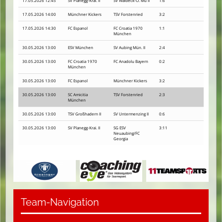
17.05.2026 12:45
SV Planegg-Krai. II
SV Waldeck-O. Mü II
1:6
17.05.2026 14:00
Münchner Kickers
TSV Forstenried
3:2
17.05.2026 14:30
FC Espanol
FC Croatia 1970
1:1
München
30.05.2026 13:00
ESV München
SV Aubing Mün. II
2:4
30.05.2026 13:00
FC Croatia 1970
FC Anadolu Bayern
0:2
München
30.05.2026 13:00
FC Espanol
Münchner Kickers
3:2
30.05.2026 13:00
SC Amicitia
TSV Forstenried
2:3
München
30.05.2026 13:00
TSV Großhadern II
SV Untermenzing II
0:6
30.05.2026 13:00
SV Planegg-Krai. II
SG ESV
3:11
Neuaubing/FC
Georgia
Team-Navigation