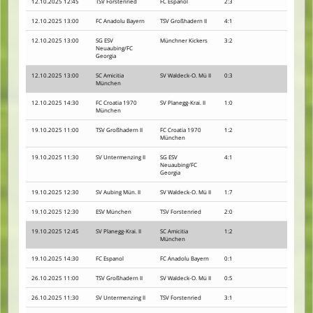
12.10.2025 12:45
TSV Forstenried
FC Espanol
2:3
12.10.2025 13:00
FC Anadolu Bayern
TSV Großhadern II
4:1
12.10.2025 13:00
SG ESV
Münchner Kickers
3:2
Neuaubing/FC
Georgia
12.10.2025 13:00
SC Amicitia
SV Waldeck-O. Mü II
0:3
München
12.10.2025 14:30
FC Croatia 1970
SV Planegg-Krai. II
1:0
München
19.10.2025 11:00
TSV Großhadern II
FC Croatia 1970
1:2
München
19.10.2025 11:30
SV Untermenzing II
SG ESV
4:1
Neuaubing/FC
Georgia
19.10.2025 12:30
SV Aubing Mün. II
SV Waldeck-O. Mü II
1:7
19.10.2025 12:30
ESV München
TSV Forstenried
2:0
19.10.2025 12:45
SV Planegg-Krai. II
SC Amicitia
1:2
München
19.10.2025 14:30
FC Espanol
FC Anadolu Bayern
0:1
26.10.2025 11:00
TSV Großhadern II
SV Waldeck-O. Mü II
0:5
26.10.2025 11:30
SV Untermenzing II
TSV Forstenried
3:1