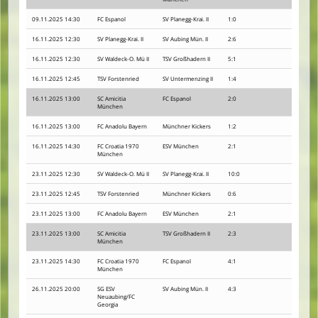
09.11.2025 14:30
FC Espanol
SV Planegg-Krai. II
1:0
16.11.2025 12:30
SV Planegg-Krai. II
SV Aubing Mün. II
2:6
16.11.2025 12:30
SV Waldeck-O. Mü II
TSV Großhadern II
5:1
16.11.2025 12:45
TSV Forstenried
SV Untermenzing II
1:4
16.11.2025 13:00
SC Amicitia
FC Espanol
2:0
München
16.11.2025 13:00
FC Anadolu Bayern
Münchner Kickers
1:2
16.11.2025 14:30
FC Croatia 1970
ESV München
2:1
München
23.11.2025 12:30
SV Waldeck-O. Mü II
SV Planegg-Krai. II
10:0
23.11.2025 12:45
TSV Forstenried
Münchner Kickers
0:6
23.11.2025 13:00
FC Anadolu Bayern
ESV München
2:1
23.11.2025 13:00
SC Amicitia
TSV Großhadern II
2:3
München
23.11.2025 14:30
FC Croatia 1970
FC Espanol
4:1
München
26.11.2025 20:00
SG ESV
SV Aubing Mün. II
4:3
Neuaubing/FC
Georgia