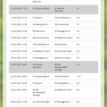
München
15.03.2026 11:30
SV Untermenzing II
SC Amicitia
2:1
München
15.03.2026 12:15
FC Espanol
TSV Großhadern II
5:3
15.03.2026 12:30
SV Aubing Mün. II
TSV Forstenried
5:1
15.03.2026 12:30
ESV München
SV Planegg-Krai. II
4:0
15.03.2026 14:00
Münchner Kickers
SV Waldeck-O. Mü II
3:5
22.03.2026 11:00
TSV Großhadern II
ESV München
4:3
22.03.2026 12:30
SV Waldeck-O. Mü II
SV Untermenzing II
2:2
22.03.2026 12:45
SV Planegg-Krai. II
Münchner Kickers
5:2
22.03.2026 13:00
SC Amicitia
SG ESV
1:0
München
Neuaubing/FC
Georgia
22.03.2026 13:00
FC Anadolu Bayern
TSV Forstenried
14:1
22.03.2026 14:30
FC Espanol
SV Aubing Mün. II
4:2
29.03.2026 10:00
SG ESV
SV Waldeck-O. Mü II
0:4
Neuaubing/FC
Georgia
29.03.2026 11:30
SV Untermenzing II
SV Planegg-Krai. II
3:0