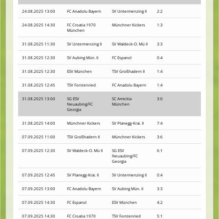
24.08.2025 13:00
FC Anadolu Bayern
SV Untermenzing II
2:2
24.08.2025 14:30
FC Croatia 1970
Münchner Kickers
1:3
München
31.08.2025 11:30
SV Untermenzing II
SV Waldeck-O. Mü II
3:3
31.08.2025 12:30
SV Aubing Mün. II
FC Espanol
0:4
31.08.2025 12:30
ESV München
TSV Großhadern II
1:4
31.08.2025 12:45
TSV Forstenried
FC Anadolu Bayern
1:4
31.08.2025 13:00
SG ESV
SC Amicitia
3:0
Neuaubing/FC
München
Georgia
31.08.2025 14:00
Münchner Kickers
SV Planegg-Krai. II
7:4
07.09.2025 11:00
TSV Großhadern II
Münchner Kickers
3:6
07.09.2025 12:30
SV Waldeck-O. Mü II
SG ESV
6:1
Neuaubing/FC
Georgia
07.09.2025 12:45
SV Planegg-Krai. II
SV Untermenzing II
0:4
07.09.2025 13:00
FC Anadolu Bayern
SV Aubing Mün. II
3:3
07.09.2025 14:30
FC Espanol
ESV München
4:2
07.09.2025 14:30
FC Croatia 1970
TSV Forstenried
5:1