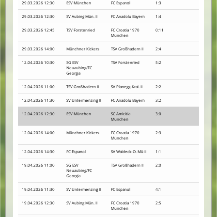
29.03.2026 12:30
ESV München
FC Espanol
1:3
29.03.2026 12:30
SV Aubing Mün. II
FC Anadolu Bayern
1:4
29.03.2026 12:45
TSV Forstenried
FC Croatia 1970
0:11
München
29.03.2026 14:00
Münchner Kickers
TSV Großhadern II
2:4
12.04.2026 10:30
SG ESV
TSV Forstenried
5:2
Neuaubing/FC
Georgia
12.04.2026 11:00
TSV Großhadern II
SV Planegg-Krai. II
2:2
12.04.2026 11:30
SV Untermenzing II
FC Anadolu Bayern
3:2
12.04.2026 12:30
ESV München
SC Amicitia
3:0
München
12.04.2026 14:00
Münchner Kickers
FC Croatia 1970
2:3
München
12.04.2026 14:30
FC Espanol
SV Waldeck-O. Mü II
1:1
19.04.2026 11:00
SG ESV
TSV Großhadern II
2:0
Neuaubing/FC
Georgia
19.04.2026 11:30
SV Untermenzing II
FC Espanol
4:1
19.04.2026 12:30
SV Aubing Mün. II
FC Croatia 1970
2:5
München