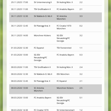
29.11.2025 17:00
SV Untermenzing II
SV Aubing Mün. II
2:2
30.11.2025 11:00
TSV Großhadern II
FC Anadolu Bayern
2:1
30.11.2025 12:30
SV Waldeck-O. Mü II
SC Amicitia
3:3
München
30.11.2025 12:45
SV Planegg-Krai. II
FC Croatia 1970
0:2
München
30.11.2025 14:00
Münchner Kickers
SG ESV
3:2
Neuaubing/FC
Georgia
01.03.2026 12:30
FC Espanol
TSV Forstenried
1:1
01.03.2026 13:00
SG ESV
FC Anadolu Bayern
0:3
Neuaubing/FC
Georgia
08.03.2026 11:00
TSV Großhadern II
SV Aubing Mün. II
2:4
08.03.2026 12:30
SV Waldeck-O. Mü II
ESV München
3:2
08.03.2026 12:45
SV Planegg-Krai. II
FC Espanol
2:1
08.03.2026 13:00
SC Amicitia
Münchner Kickers
2:5
München
08.03.2026 13:00
FC Anadolu Bayern
SG ESV
5:1
Neuaubing/FC
Georgia
08.03.2026 14:30
FC Croatia 1970
SV Untermenzing II
1:2