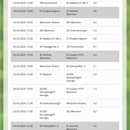
19.04.2026 12:45
TSV Forstenried
SV Waldeck-O. Mü II
0:2
19.04.2026 13:00
FC Anadolu Bayern
SC Amicitia
6:0
München
19.04.2026 14:00
Münchner Kickers
ESV München
4:2
26.04.2026 12:30
ESV München
SV Untermenzing II
1:3
26.04.2026 12:30
SV Waldeck-O. Mü II
FC Anadolu Bayern
5:2
26.04.2026 12:45
SV Planegg-Krai. II
TSV Forstenried
4:1
26.04.2026 13:00
SC Amicitia
FC Croatia 1970
0:4
München
München
26.04.2026 14:00
Münchner Kickers
SV Aubing Mün. II
2:1
26.04.2026 14:30
FC Espanol
SG ESV
3:4
Neuaubing/FC
Georgia
30.04.2026 19:00
SG ESV
FC Croatia 1970
1:3
Neuaubing/FC
München
Georgia
02.05.2026 11:30
SV Untermenzing II
Münchner Kickers
3:2
03.05.2026 11:00
SG ESV
ESV München
4:2
Neuaubing/FC
Georgia
03.05.2026 12:30
SV Aubing Mün. II
SC Amicitia
3:2
München