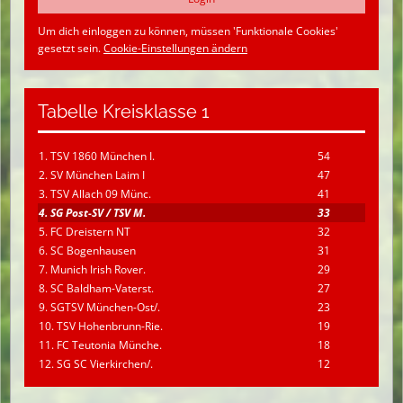
Um dich einloggen zu können, müssen 'Funktionale Cookies'
gesetzt sein.
Cookie-Einstellungen ändern
Tabelle Kreisklasse 1
1. TSV 1860 München I.
54
2. SV München Laim I
47
3. TSV Allach 09 Münc.
41
4. SG Post-SV / TSV M.
33
5. FC Dreistern NT
32
6. SC Bogenhausen
31
7. Munich Irish Rover.
29
8. SC Baldham-Vaterst.
27
9. SGTSV München-Ost/.
23
10. TSV Hohenbrunn-Rie.
19
11. FC Teutonia Münche.
18
12. SG SC Vierkirchen/.
12