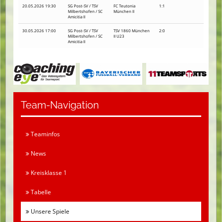
20.05.2026 19:30
SG Post-SV / TSV
FC Teutonia
1:1
Milbertshofen / SC
München II
Amicitia II
30.05.2026 17:00
SG Post-SV / TSV
TSV 1860 München
2:0
Milbertshofen / SC
II U23
Amicitia II
Team-Navigation
Teaminfos
News
Kreisklasse 1
Tabelle
Unsere Spiele