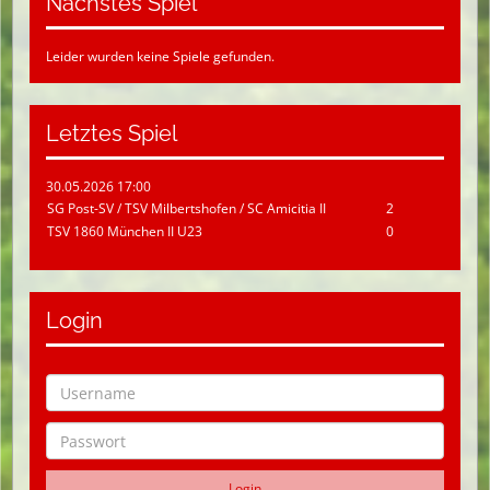
Nächstes Spiel
Leider wurden keine Spiele gefunden.
Letztes Spiel
30.05.2026 17:00
SG Post-SV / TSV Milbertshofen / SC Amicitia II
2
TSV 1860 München II U23
0
Login