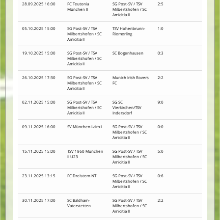
28.09.2025 16:00
FC Teutonia
SG Post-SV / TSV
2:5
München II
Milbertshofen / SC
Amicitia II
05.10.2025 15:00
SG Post-SV / TSV
TSV Hohenbrunn-
1:0
Milbertshofen / SC
Riemerling
Amicitia II
19.10.2025 15:00
SG Post-SV / TSV
SC Bogenhausen
0:3
Milbertshofen / SC
Amicitia II
26.10.2025 17:30
SG Post-SV / TSV
Munich Irish Rovers
2:2
Milbertshofen / SC
FC
Amicitia II
02.11.2025 15:00
SG Post-SV / TSV
SG SC
9:0
Milbertshofen / SC
Vierkirchen/TSV
Amicitia II
Indersdorf
09.11.2025 16:00
SV München Laim I
SG Post-SV / TSV
0:0
Milbertshofen / SC
Amicitia II
15.11.2025 15:00
TSV 1860 München
SG Post-SV / TSV
5:0
II U23
Milbertshofen / SC
Amicitia II
23.11.2025 13:15
FC Dreistern NT
SG Post-SV / TSV
0:6
Milbertshofen / SC
Amicitia II
30.11.2025 17:00
SC Baldham-
SG Post-SV / TSV
2:2
Vaterstetten
Milbertshofen / SC
Amicitia II