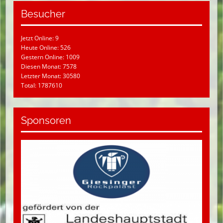
Besucher
Jetzt Online: 9
Heute Online: 526
Gestern Online: 1009
Diesen Monat: 7578
Letzter Monat: 30580
Total: 1787610
Sponsoren