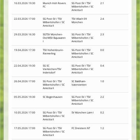
16.03.2026 19:30
Munich Irish Rovers
SG Post-SV / TSV
2:1
FC
Milbertshofen / SC
Amicitia II
22.03.2026 17:00
SG Post-SV / TSV
TSV Allach 09
2:4
Milbertshofen / SC
München
Amicitia II
29.03.2026 16:30
SGTSV München-
SG Post-SV / TSV
2:3
Ost/MSV Bajuwaren
Milbertshofen / SC
I
Amicitia II
19.04.2026 17:30
TSV Hohenbrunn-
SG Post-SV / TSV
0:0
Riemerling
Milbertshofen / SC
Amicitia II
22.04.2026 19:30
SG SC
SG Post-SV / TSV
0:4
Vierkirchen/TSV
Milbertshofen / SC
Indersdorf
Amicitia II
26.04.2026 17:00
SG Post-SV / TSV
SC Baldham-
1:0
Milbertshofen / SC
Vaterstetten
Amicitia II
05.05.2026 19:30
SC Bogenhausen
SG Post-SV / TSV
2:2
Milbertshofen / SC
Amicitia II
10.05.2026 17:00
SG Post-SV / TSV
SV München Laim I
0:2
Milbertshofen / SC
Amicitia II
17.05.2026 17:00
SG Post-SV / TSV
FC Dreistern NT
1:2
Milbertshofen / SC
Amicitia II