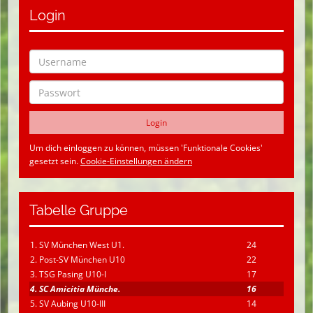
Login
Um dich einloggen zu können, müssen 'Funktionale Cookies'
gesetzt sein.
Cookie-Einstellungen ändern
Tabelle Gruppe
1. SV München West U1.
24
2. Post-SV München U10
22
3. TSG Pasing U10-I
17
4. SC Amicitia Münche.
16
5. SV Aubing U10-III
14