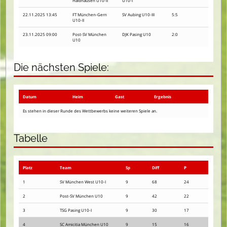
Haidhausen U10-II
U10-I
22.11.2025 13:45
FT München-Gern
SV Aubing U10-III
5:5
U10-II
23.11.2025 09:00
Post-SV München
DJK Pasing U10
2:0
U10
Die nächsten Spiele:
Datum
Heim
Gast
Ergebnis
Es stehen in dieser Runde des Wettbewerbs keine weiteren Spiele an.
Tabelle
Platz
Team
Sp
Diff
P
1
SV München West U10-I
9
68
24
2
Post-SV München U10
9
42
22
3
TSG Pasing U10-I
9
30
17
4
SC Amicitia München U10
9
15
16