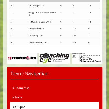
5
SV Aubing U10-III
9
8
14
6
SpVgg 1906 Haidhausen U10-
9
4
13
II
7
FT München-Gern U10-II
9
7
12
8
SV Pullach U10-II
9
-17
9
9
DJK Pasing U10
9
-85
3
10
TSV Feldkirchen U10
9
-72
0
Team-Navigation
Teaminfos
News
Gruppe