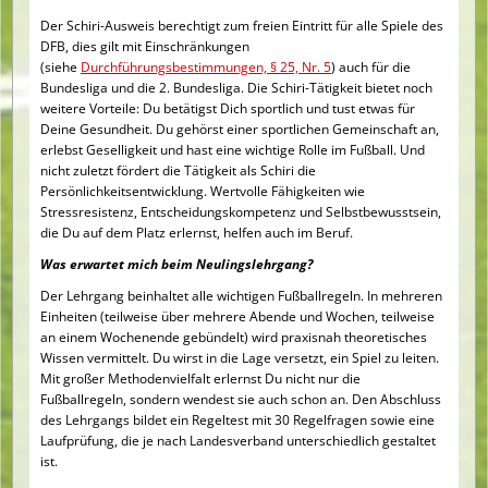
Der Schiri-Ausweis berechtigt zum freien Eintritt für alle Spiele des
DFB, dies gilt mit Einschränkungen
(siehe
Durchführungsbestimmungen, § 25, Nr. 5
) auch für die
Bundesliga und die 2. Bundesliga. Die Schiri-Tätigkeit bietet noch
weitere Vorteile: Du betätigst Dich sportlich und tust etwas für
Deine Gesundheit. Du gehörst einer sportlichen Gemeinschaft an,
erlebst Geselligkeit und hast eine wichtige Rolle im Fußball. Und
nicht zuletzt fördert die Tätigkeit als Schiri die
Persönlichkeitsentwicklung. Wertvolle Fähigkeiten wie
Stressresistenz, Entscheidungskompetenz und Selbstbewusstsein,
die Du auf dem Platz erlernst, helfen auch im Beruf.
Was erwartet mich beim Neulingslehrgang?
Der Lehrgang beinhaltet alle wichtigen Fußballregeln. In mehreren
Einheiten (teilweise über mehrere Abende und Wochen, teilweise
an einem Wochenende gebündelt) wird praxisnah theoretisches
Wissen vermittelt. Du wirst in die Lage versetzt, ein Spiel zu leiten.
Mit großer Methodenvielfalt erlernst Du nicht nur die
Fußballregeln, sondern wendest sie auch schon an. Den Abschluss
des Lehrgangs bildet ein Regeltest mit 30 Regelfragen sowie eine
Laufprüfung, die je nach Landesverband unterschiedlich gestaltet
ist.