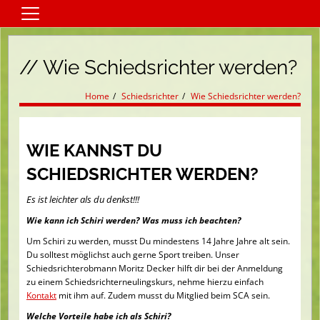
Home
// Wie Schiedsrichter werden?
Mannschaften
Verein
Home
Schiedsrichter
Wie Schiedsrichter werden?
Schiedsrichter
Fussballschulen
WIE KANNST DU
Kontaktformular
SCHIEDSRICHTER WERDEN?
Sponsoren
Es ist leichter als du denkst!!!
Spielplan
Wie kann ich Schiri werden? Was muss ich beachten?
Trainer
Um Schiri zu werden, musst Du mindestens 14 Jahre Jahre alt sein.
Du solltest möglichst auch gerne Sport treiben. Unser
Terminkalender
Schiedsrichterobmann Moritz Decker hilft dir bei der Anmeldung
zu einem Schiedsrichterneulingskurs, nehme hierzu einfach
Kontakt
mit ihm auf. Zudem musst du Mitglied beim SCA sein.
Welche Vorteile habe ich als Schiri?