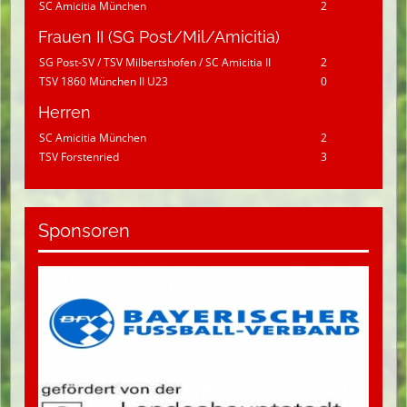
SC Amicitia München
2
Frauen II (SG Post/Mil/Amicitia)
SG Post-SV / TSV Milbertshofen / SC Amicitia II
2
TSV 1860 München II U23
0
Herren
SC Amicitia München
2
TSV Forstenried
3
Sponsoren