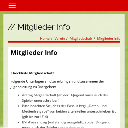
Home
// Mitglieder Info
Mannschaften
Verein
Home
Verein
Mitgliedschaft
Mitglieder Info
Schiedsrichter
Mitglieder Info
Fussballschulen
Kontaktformular
Checkliste Mitgliedschaft
Sponsoren
Folgende Unterlagen sind zu erbringen und zusammen der
Spielplan
Jugendleitung zu übergeben:
Antrag Mitgliedschaft (ab der D-Jugend muss auch der
Trainer
Spieler unterschreiben)
Bitte beachten Sie, dass der Passus bzgl. „Daten- und
Terminkalender
Medienfreigabe“ von beiden Elternteilen unterschrieben ist
(gilt bis zur U14)
BVF-Passantrag (vollständig ausgefüllt, ab der D-Jugend
muss auch der Spieler unterschreiben)