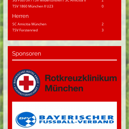
SG Post-SV / TSV Milbertshofen / SC Amicitia II
2
TSV 1860 München II U23
0
Herren
SC Amicitia München
2
TSV Forstenried
3
Sponsoren